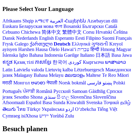
Please Select Your Language
Afrikaans
Shqip
አማርኛ
العربية
Հայերեն
Azərbaycan dili
Euskara
Беларуская мова
বাংলা
Bosanski
Български
Català
Cebuano
Chichewa
简体中文
繁體中文
Corsu
Hrvatski
Čeština‎
Dansk
Nederlands
English
Esperanto
Eesti
Filipino
Suomi
Français
Frysk
Galego
ქართული
Deutsch
Ελληνικά
ગુજરાતી
Kreyol
ayisyen
Harshen Hausa
Ōlelo Hawaiʻi
עִבְרִית
हिन्दी
Hmong
Magyar
Íslenska
Igbo
Bahasa Indonesia
Gaeilge
Italiano
日本語
Basa Jawa
ಕನ್ನಡ
Қазақ тілі
ភាសាខ្មែរ
한국어
Кыргызча
ພາສາລາວ
Latin
Latviešu valoda
Lietuvių kalba
Lëtzebuergesch
Македонски
јазик
Malagasy
Bahasa Melayu
മലയാളം
Maltese
Te Reo Māori
मराठी
Монгол
ဗမာစာ
नेपाली
Norsk bokmål
فارسی
پښتو
Polski
Português
ਪੰਜਾਬੀ
Română
Русский
Samoan
Gàidhlig
Српски
језик
Sesotho
Shona
سنڌي
සිංහල
Slovenčina
Slovenščina
Afsoomaali
Español
Basa Sunda
Kiswahili
Svenska
Тоҷикӣ
தமிழ்
తెలుగు
ไทย
Türkçe
Українська
اردو
O‘zbekcha
Tiếng Việt
Cymraeg
isiXhosa
יידיש
Yorùbá
Zulu
Besuch planen