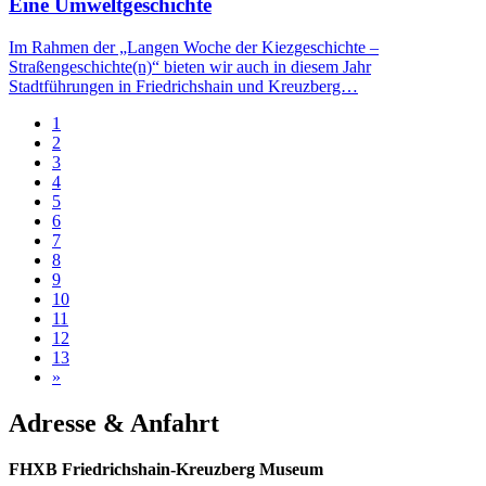
Eine Umweltgeschichte
Im Rahmen der „Langen Woche der Kiezgeschichte –
Straßengeschichte(n)“ bieten wir auch in diesem Jahr
Stadtführungen in Friedrichshain und Kreuzberg…
1
2
3
4
5
6
7
8
9
10
11
12
13
»
Adresse & Anfahrt
FHXB Friedrichshain-Kreuzberg Museum