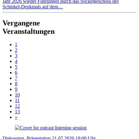
Jahr 2026 wieder Führungen durch das Sockelgeschoss des
Schinkel-Denkmals auf dem…
Vergangene
Veranstaltungen
1
2
3
4
5
6
7
8
9
10
11
12
13
»
Diskussion
, Präsentation
21.07.2026
18:00 Uhr