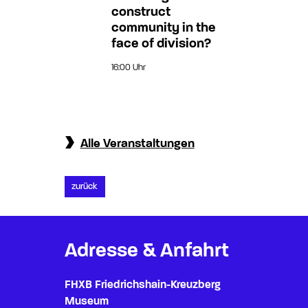
17:0
construct
community in the
face of division?
16:00 Uhr
Alle Veranstaltungen
zurück
Adresse & Anfahrt
FHXB Friedrichshain-Kreuzberg
Museum