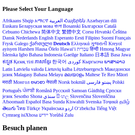
Please Select Your Language
Afrikaans
Shqip
አማርኛ
العربية
Հայերեն
Azərbaycan dili
Euskara
Беларуская мова
বাংলা
Bosanski
Български
Català
Cebuano
Chichewa
简体中文
繁體中文
Corsu
Hrvatski
Čeština‎
Dansk
Nederlands
English
Esperanto
Eesti
Filipino
Suomi
Français
Frysk
Galego
ქართული
Deutsch
Ελληνικά
ગુજરાતી
Kreyol
ayisyen
Harshen Hausa
Ōlelo Hawaiʻi
עִבְרִית
हिन्दी
Hmong
Magyar
Íslenska
Igbo
Bahasa Indonesia
Gaeilge
Italiano
日本語
Basa Jawa
ಕನ್ನಡ
Қазақ тілі
ភាសាខ្មែរ
한국어
Кыргызча
ພາສາລາວ
Latin
Latviešu valoda
Lietuvių kalba
Lëtzebuergesch
Македонски
јазик
Malagasy
Bahasa Melayu
മലയാളം
Maltese
Te Reo Māori
मराठी
Монгол
ဗမာစာ
नेपाली
Norsk bokmål
فارسی
پښتو
Polski
Português
ਪੰਜਾਬੀ
Română
Русский
Samoan
Gàidhlig
Српски
језик
Sesotho
Shona
سنڌي
සිංහල
Slovenčina
Slovenščina
Afsoomaali
Español
Basa Sunda
Kiswahili
Svenska
Тоҷикӣ
தமிழ்
తెలుగు
ไทย
Türkçe
Українська
اردو
O‘zbekcha
Tiếng Việt
Cymraeg
isiXhosa
יידיש
Yorùbá
Zulu
Besuch planen