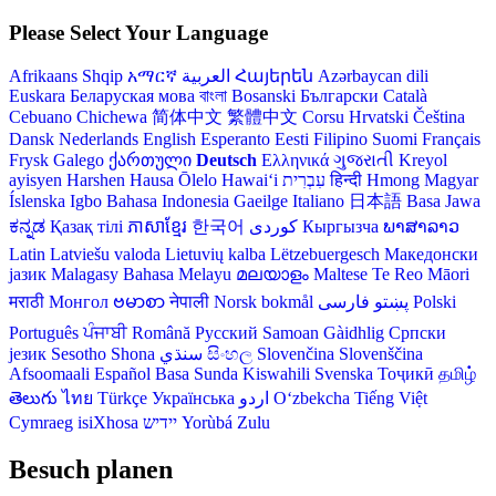
Please Select Your Language
Afrikaans
Shqip
አማርኛ
العربية
Հայերեն
Azərbaycan dili
Euskara
Беларуская мова
বাংলা
Bosanski
Български
Català
Cebuano
Chichewa
简体中文
繁體中文
Corsu
Hrvatski
Čeština‎
Dansk
Nederlands
English
Esperanto
Eesti
Filipino
Suomi
Français
Frysk
Galego
ქართული
Deutsch
Ελληνικά
ગુજરાતી
Kreyol
ayisyen
Harshen Hausa
Ōlelo Hawaiʻi
עִבְרִית
हिन्दी
Hmong
Magyar
Íslenska
Igbo
Bahasa Indonesia
Gaeilge
Italiano
日本語
Basa Jawa
ಕನ್ನಡ
Қазақ тілі
ភាសាខ្មែរ
한국어
Кыргызча
ພາສາລາວ
Latin
Latviešu valoda
Lietuvių kalba
Lëtzebuergesch
Македонски
јазик
Malagasy
Bahasa Melayu
മലയാളം
Maltese
Te Reo Māori
मराठी
Монгол
ဗမာစာ
नेपाली
Norsk bokmål
فارسی
پښتو
Polski
Português
ਪੰਜਾਬੀ
Română
Русский
Samoan
Gàidhlig
Српски
језик
Sesotho
Shona
سنڌي
සිංහල
Slovenčina
Slovenščina
Afsoomaali
Español
Basa Sunda
Kiswahili
Svenska
Тоҷикӣ
தமிழ்
తెలుగు
ไทย
Türkçe
Українська
اردو
O‘zbekcha
Tiếng Việt
Cymraeg
isiXhosa
יידיש
Yorùbá
Zulu
Besuch planen