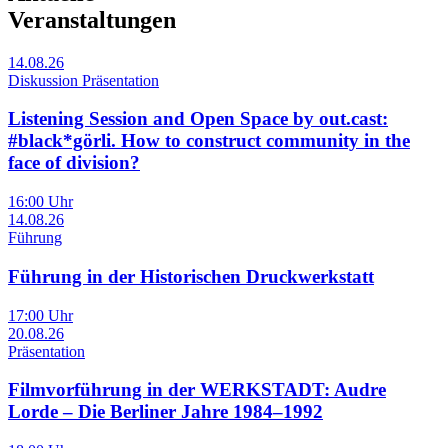
Veranstaltungen
14.08.26
Diskussion Präsentation
Listening Session and Open Space by out.cast:
#black*görli. How to construct community in the
face of division?
16:00 Uhr
14.08.26
Führung
Führung in der Historischen Druckwerkstatt
17:00 Uhr
20.08.26
Präsentation
Filmvorführung in der WERKSTADT: Audre
Lorde – Die Berliner Jahre 1984–1992