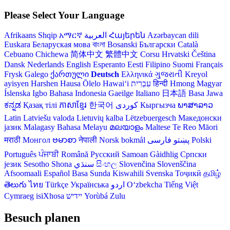
Please Select Your Language
Afrikaans
Shqip
አማርኛ
العربية
Հայերեն
Azərbaycan dili
Euskara
Беларуская мова
বাংলা
Bosanski
Български
Català
Cebuano
Chichewa
简体中文
繁體中文
Corsu
Hrvatski
Čeština‎
Dansk
Nederlands
English
Esperanto
Eesti
Filipino
Suomi
Français
Frysk
Galego
ქართული
Deutsch
Ελληνικά
ગુજરાતી
Kreyol
ayisyen
Harshen Hausa
Ōlelo Hawaiʻi
עִבְרִית
हिन्दी
Hmong
Magyar
Íslenska
Igbo
Bahasa Indonesia
Gaeilge
Italiano
日本語
Basa Jawa
ಕನ್ನಡ
Қазақ тілі
ភាសាខ្មែរ
한국어
Кыргызча
ພາສາລາວ
Latin
Latviešu valoda
Lietuvių kalba
Lëtzebuergesch
Македонски
јазик
Malagasy
Bahasa Melayu
മലയാളം
Maltese
Te Reo Māori
मराठी
Монгол
ဗမာစာ
नेपाली
Norsk bokmål
فارسی
پښتو
Polski
Português
ਪੰਜਾਬੀ
Română
Русский
Samoan
Gàidhlig
Српски
језик
Sesotho
Shona
سنڌي
සිංහල
Slovenčina
Slovenščina
Afsoomaali
Español
Basa Sunda
Kiswahili
Svenska
Тоҷикӣ
தமிழ்
తెలుగు
ไทย
Türkçe
Українська
اردو
O‘zbekcha
Tiếng Việt
Cymraeg
isiXhosa
יידיש
Yorùbá
Zulu
Besuch planen