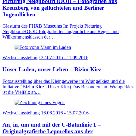
Picturing NeighbourHOOD – Fotografien aus
Kreuzberg von geflüchteten und Berliner
Jugendlichen
Glasturm des FHXB Museums Im Projekt Picturing
NeighbourHOOD fotografierten Jugendliche aus Regel- und
Willkommensklassen der…
Wechselausstellung
22.07.2016 - 11.09.2016
Unser Laden, unser Leben – Bizim Kiez
Fotoausstellung über das Kleingewerbe im Wrangelkiez und die
Initiative “Bizim Kiez” Unser Kiez) Das Besondere am Wrangelkiez
ist die Vielfalt: an…
Wechselausstellung
16.06.2016 - 15.07.2016
An, in, um und mit der U-Bahnlinie 1 –
Originalgrafische Leporellos aus der