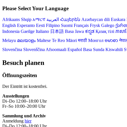
Please Select Your Language
Afrikaans
Shqip
አማርኛ
العربية
Հայերեն
Azərbaycan dili
Euskara
English
Esperanto
Eesti
Filipino
Suomi
Français
Frysk
Galego
ქარ
Indonesia
Gaeilge
Italiano
日本語
Basa Jawa
ಕನ್ನಡ
Қазақ тілі
ភាសាខ្
Melayu
മലയാളം
Maltese
Te Reo Māori
मराठी
Монгол
ဗမာစာ
नेपा
Slovenčina
Slovenščina
Afsoomaali
Español
Basa Sunda
Kiswahili
S
Besuch planen
Öffnungszeiten
Der Eintritt ist kostenfrei.
Ausstellungen
Di–Do 12:00–18:00 Uhr
Fr–So 10:00–20:00 Uhr
Sammlung und Archiv
Anmeldung
hier
Di–Do 12:00–18:00 Uhr