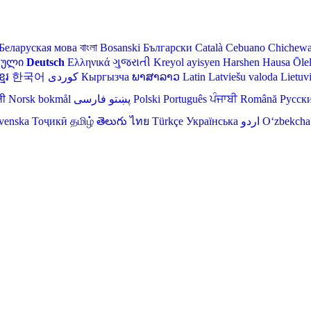
Беларуская мова
বাংলা
Bosanski
Български
Català
Cebuano
Chichew
თული
Deutsch
Ελληνικά
ગુજરાતી
Kreyol ayisyen
Harshen Hausa
Ōle
មែរ
한국어
Кыргызча
ພາສາລາວ
Latin
Latviešu valoda
Lietuv
ली
Norsk bokmål
فارسی
پښتو
Polski
Português
ਪੰਜਾਬੀ
Română
Русск
venska
Тоҷикӣ
தமிழ்
తెలుగు
ไทย
Türkçe
Українська
اردو
O‘zbekcha