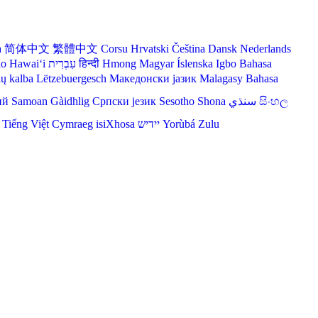
a
简体中文
繁體中文
Corsu
Hrvatski
Čeština‎
Dansk
Nederlands
lo Hawaiʻi
עִבְרִית
हिन्दी
Hmong
Magyar
Íslenska
Igbo
Bahasa
ių kalba
Lëtzebuergesch
Македонски јазик
Malagasy
Bahasa
ий
Samoan
Gàidhlig
Српски језик
Sesotho
Shona
سنڌي
සිංහල
Tiếng Việt
Cymraeg
isiXhosa
יידיש
Yorùbá
Zulu