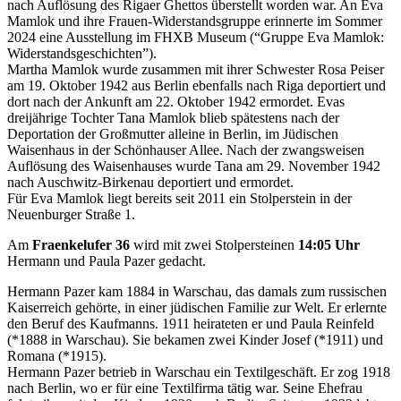
nach Auflösung des Rigaer Ghettos überstellt worden war. An Eva
Mamlok und ihre Frauen-Widerstandsgruppe erinnerte im Sommer
2024 eine Ausstellung im FHXB Museum (“Gruppe Eva Mamlok:
Widerstandsgeschichten”).
Martha Mamlok wurde zusammen mit ihrer Schwester Rosa Peiser
am 19. Oktober 1942 aus Berlin ebenfalls nach Riga deportiert und
dort nach der Ankunft am 22. Oktober 1942 ermordet. Evas
dreijährige Tochter Tana Mamlok blieb spätestens nach der
Deportation der Großmutter alleine in Berlin, im Jüdischen
Waisenhaus in der Schönhauser Allee. Nach der zwangsweisen
Auflösung des Waisenhauses wurde Tana am 29. November 1942
nach Auschwitz-Birkenau deportiert und ermordet.
Für Eva Mamlok liegt bereits seit 2011 ein Stolperstein in der
Neuenburger Straße 1.
Am
Fraenkelufer 36
wird mit zwei Stolpersteinen
14:05 Uhr
Hermann und Paula Pazer gedacht.
Hermann Pazer kam 1884 in Warschau, das damals zum russischen
Kaiserreich gehörte, in einer jüdischen Familie zur Welt. Er erlernte
den Beruf des Kaufmanns. 1911 heirateten er und Paula Reinfeld
(*1888 in Warschau). Sie bekamen zwei Kinder Josef (*1911) und
Romana (*1915).
Hermann Pazer betrieb in Warschau ein Textilgeschäft. Er zog 1918
nach Berlin, wo er für eine Textilfirma tätig war. Seine Ehefrau