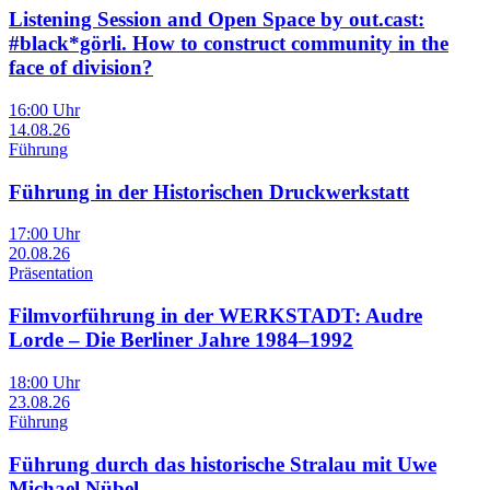
Listening Session and Open Space by out.cast:
#black*görli. How to construct community in the
face of division?
16:00 Uhr
14.08.26
Führung
Führung in der Historischen Druckwerkstatt
17:00 Uhr
20.08.26
Präsentation
Filmvorführung in der WERKSTADT: Audre
Lorde – Die Berliner Jahre 1984–1992
18:00 Uhr
23.08.26
Führung
Führung durch das historische Stralau mit Uwe
Michael Nübel