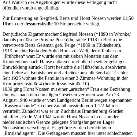
Auf Wunsch der Angehörigen wurde diese Verlegung nicht
öffentlich vorab angekündigt.
Zur Erinnerung an Siegfried, Berta und Horst Nossen werden
11:50
Uhr
in der
Jessnerstraße 10
Stolpersteine verlegt.
Der jüdische Zigarrenmacher Siegfried Nossen (*1890 in Wronke/
damals preußische Provinz Posen) heiratete 1918 in Berlin die
verwitwete Berta Geismar, geb. Feige (*1889 in Hildesheim).
1919 brachte Berta den Sohn Horst zur Welt, der offenbar ein
„Frühchen“ war: Er wurde erst mit sieben Monaten aus dem
Krankenhaus nach Hause entlassen und blieb in seiner geistigen
Entwicklung zurück. Horst besuchte die Hilfsschule, absolvierte
eine Lehre als Bootsbauer und arbeitete anschließend als Tischler.
Seit 1925 wohnte die Familie in einer 2-Zimmer-Wohnung in der
Kronprinzenstraße 4 (heute Jessnerstraße 10).
1939 ging Horst Nossen mit einer „arischen“ Frau eine Beziehung
ein, was nach den damaligen Gesetzen verboten war. Am 23.
August 1940 wurde er vom Landgericht Berlin wegen sogenannter
„Rassenschande“ zu einer Zuchthausstrafe von 1 1/2 Jahren
verurteilt. Zunächst war er im Zuchthaus Brandenburg-Görden
inhaftiert, Ende Mai 1941 wurde Horst Nossen in das an der
niederländischen Grenze gelegene Strafgefangenen-Lager
Neusustrum verschleppt. Es gehörte zu den berüchtigten
„Emslandlagern“. Die Gefangenen mussten hier unter schlechtesten