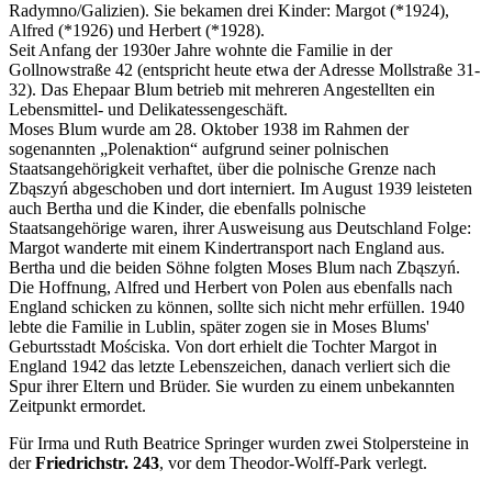
Radymno/Galizien). Sie bekamen drei Kinder: Margot (*1924),
Alfred (*1926) und Herbert (*1928).
Seit Anfang der 1930er Jahre wohnte die Familie in der
Gollnowstraße 42 (entspricht heute etwa der Adresse Mollstraße 31-
32). Das Ehepaar Blum betrieb mit mehreren Angestellten ein
Lebensmittel- und Delikatessengeschäft.
Moses Blum wurde am 28. Oktober 1938 im Rahmen der
sogenannten „Polenaktion“ aufgrund seiner polnischen
Staatsangehörigkeit verhaftet, über die polnische Grenze nach
Zbąszyń abgeschoben und dort interniert. Im August 1939 leisteten
auch Bertha und die Kinder, die ebenfalls polnische
Staatsangehörige waren, ihrer Ausweisung aus Deutschland Folge:
Margot wanderte mit einem Kindertransport nach England aus.
Bertha und die beiden Söhne folgten Moses Blum nach Zbąszyń.
Die Hoffnung, Alfred und Herbert von Polen aus ebenfalls nach
England schicken zu können, sollte sich nicht mehr erfüllen. 1940
lebte die Familie in Lublin, später zogen sie in Moses Blums'
Geburtsstadt Mościska. Von dort erhielt die Tochter Margot in
England 1942 das letzte Lebenszeichen, danach verliert sich die
Spur ihrer Eltern und Brüder. Sie wurden zu einem unbekannten
Zeitpunkt ermordet.
Für Irma und Ruth Beatrice Springer wurden zwei Stolpersteine in
der
Friedrichstr. 243
, vor dem Theodor-Wolff-Park verlegt.