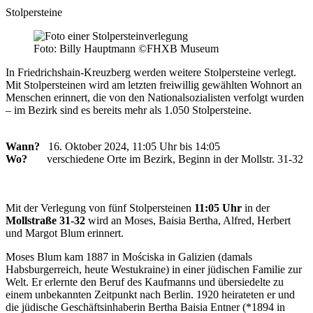
Stolpersteine
Foto: Billy Hauptmann ©FHXB Museum
In Friedrichshain-Kreuzberg werden weitere Stolpersteine verlegt.
Mit Stolpersteinen wird am letzten freiwillig gewählten Wohnort an
Menschen erinnert, die von den Nationalsozialisten verfolgt wurden
– im Bezirk sind es bereits mehr als 1.050 Stolpersteine.
Wann?
16. Oktober 2024, 11:05 Uhr bis 14:05
Wo?
verschiedene Orte im Bezirk, Beginn in der Mollstr. 31-32
Mit der Verlegung von fünf Stolpersteinen
11:05 Uhr
in der
Mollstraße 31-32
wird an Moses, Baisia Bertha, Alfred, Herbert
und Margot Blum erinnert.
Moses Blum kam 1887 in Mościska in Galizien (damals
Habsburgerreich, heute Westukraine) in einer jüdischen Familie zur
Welt. Er erlernte den Beruf des Kaufmanns und übersiedelte zu
einem unbekannten Zeitpunkt nach Berlin. 1920 heirateten er und
die jüdische Geschäftsinhaberin Bertha Baisia Entner (*1894 in