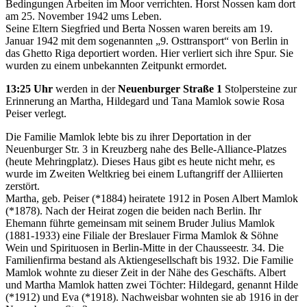
Bedingungen Arbeiten im Moor verrichten. Horst Nossen kam dort
am 25. November 1942 ums Leben.
Seine Eltern Siegfried und Berta Nossen waren bereits am 19.
Januar 1942 mit dem sogenannten „9. Osttransport“ von Berlin in
das Ghetto Riga deportiert worden. Hier verliert sich ihre Spur. Sie
wurden zu einem unbekannten Zeitpunkt ermordet.
13:25 Uhr
werden in der
Neuenburger Straße 1
Stolpersteine zur
Erinnerung an Martha, Hildegard und Tana Mamlok sowie Rosa
Peiser verlegt.
Die Familie Mamlok lebte bis zu ihrer Deportation in der
Neuenburger Str. 3 in Kreuzberg nahe des Belle-Alliance-Platzes
(heute Mehringplatz). Dieses Haus gibt es heute nicht mehr, es
wurde im Zweiten Weltkrieg bei einem Luftangriff der Alliierten
zerstört.
Martha, geb. Peiser (*1884) heiratete 1912 in Posen Albert Mamlok
(*1878). Nach der Heirat zogen die beiden nach Berlin. Ihr
Ehemann führte gemeinsam mit seinem Bruder Julius Mamlok
(1881-1933) eine Filiale der Breslauer Firma Mamlok & Söhne
Wein und Spirituosen in Berlin-Mitte in der Chausseestr. 34. Die
Familienfirma bestand als Aktiengesellschaft bis 1932. Die Familie
Mamlok wohnte zu dieser Zeit in der Nähe des Geschäfts. Albert
und Martha Mamlok hatten zwei Töchter: Hildegard, genannt Hilde
(*1912) und Eva (*1918). Nachweisbar wohnten sie ab 1916 in der