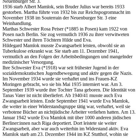
Neuenburger Str. 3.
1936 starb Albert Mamlok, sein Bruder Julius war bereits 1933
gestorben. Martha führte von 1932 bis zur Reichspogromnacht im
November 1938 im Souterrain der Neuenburger Str. 3 eine
Weinhandlung.
Marthas Schwester Rosa Peiser (*1885 in Posen) kam 1922 von
Posen nach Berlin. Sie zog vermutlich 1936 zu ihrer verwitweten
Schwester und ihren Töchtern Hilde und Eva.
Hildegard Mamlok musste Zwangsarbeit leisten, obwohl sie an
Tuberkulose erkrankt war. Sie starb am 11. Dezember 1941,
vermutlich an den Folgen der Arbeitsbedingungen und mangelnder
medizinischer Versorgung.
Ihre Schwester Eva (*1918) war seit frühester Jugend in der
sozialdemokratischen Jugendbewegung und aktiv gegen die Nazis.
Im November 1934 wurde sie verhaftet und ins Frauen-KZ
Moringen gebracht, wo sie bis Mai 1935 interniert war. Am 3.
September 1939 wurde ihre Tochter Tana geboren. Die Identität von
Tanas Vater ist nicht überliefert. Ab 1940/41 musste auch Eva
Zwangsarbeit leisten. Ende September 1941 wurde Eva Mamlok,
die weiter in einer Widerstandsgruppe tätig war, verhaftet, weil sie
verbotene Bücher an nichtjüdische Arbeiter verliehen hatten. Am 13.
Januar 1942 wurde Eva Mamlok mit über 1000 anderen jüdischen
Berliner:innen nach Riga deportiert. Dort leistete sie weiter
Zwangsarbeit, aber war auch weiterhin im Widerstand aktiv. Eva
Mamlok starb am 23. Dezember 1944 im KZ Stutthof, wohin sie