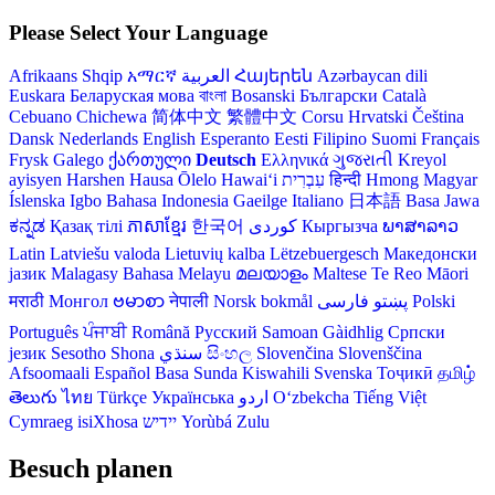
Please Select Your Language
Afrikaans
Shqip
አማርኛ
العربية
Հայերեն
Azərbaycan dili
Euskara
Беларуская мова
বাংলা
Bosanski
Български
Català
Cebuano
Chichewa
简体中文
繁體中文
Corsu
Hrvatski
Čeština‎
Dansk
Nederlands
English
Esperanto
Eesti
Filipino
Suomi
Français
Frysk
Galego
ქართული
Deutsch
Ελληνικά
ગુજરાતી
Kreyol
ayisyen
Harshen Hausa
Ōlelo Hawaiʻi
עִבְרִית
हिन्दी
Hmong
Magyar
Íslenska
Igbo
Bahasa Indonesia
Gaeilge
Italiano
日本語
Basa Jawa
ಕನ್ನಡ
Қазақ тілі
ភាសាខ្មែរ
한국어
Кыргызча
ພາສາລາວ
Latin
Latviešu valoda
Lietuvių kalba
Lëtzebuergesch
Македонски
јазик
Malagasy
Bahasa Melayu
മലയാളം
Maltese
Te Reo Māori
मराठी
Монгол
ဗမာစာ
नेपाली
Norsk bokmål
فارسی
پښتو
Polski
Português
ਪੰਜਾਬੀ
Română
Русский
Samoan
Gàidhlig
Српски
језик
Sesotho
Shona
سنڌي
සිංහල
Slovenčina
Slovenščina
Afsoomaali
Español
Basa Sunda
Kiswahili
Svenska
Тоҷикӣ
தமிழ்
తెలుగు
ไทย
Türkçe
Українська
اردو
O‘zbekcha
Tiếng Việt
Cymraeg
isiXhosa
יידיש
Yorùbá
Zulu
Besuch planen