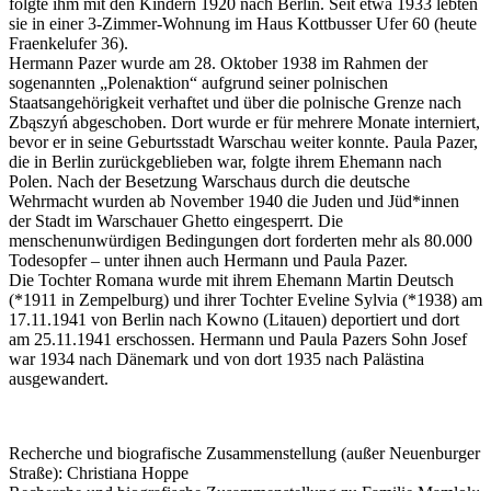
folgte ihm mit den Kindern 1920 nach Berlin. Seit etwa 1933 lebten
sie in einer 3-Zimmer-Wohnung im Haus Kottbusser Ufer 60 (heute
Fraenkelufer 36).
Hermann Pazer wurde am 28. Oktober 1938 im Rahmen der
sogenannten „Polenaktion“ aufgrund seiner polnischen
Staatsangehörigkeit verhaftet und über die polnische Grenze nach
Zbąszyń abgeschoben. Dort wurde er für mehrere Monate interniert,
bevor er in seine Geburtsstadt Warschau weiter konnte. Paula Pazer,
die in Berlin zurückgeblieben war, folgte ihrem Ehemann nach
Polen. Nach der Besetzung Warschaus durch die deutsche
Wehrmacht wurden ab November 1940 die Juden und Jüd*innen
der Stadt im Warschauer Ghetto eingesperrt. Die
menschenunwürdigen Bedingungen dort forderten mehr als 80.000
Todesopfer – unter ihnen auch Hermann und Paula Pazer.
Die Tochter Romana wurde mit ihrem Ehemann Martin Deutsch
(*1911 in Zempelburg) und ihrer Tochter Eveline Sylvia (*1938) am
17.11.1941 von Berlin nach Kowno (Litauen) deportiert und dort
am 25.11.1941 erschossen. Hermann und Paula Pazers Sohn Josef
war 1934 nach Dänemark und von dort 1935 nach Palästina
ausgewandert.
Recherche und biografische Zusammenstellung (außer Neuenburger
Straße): Christiana Hoppe