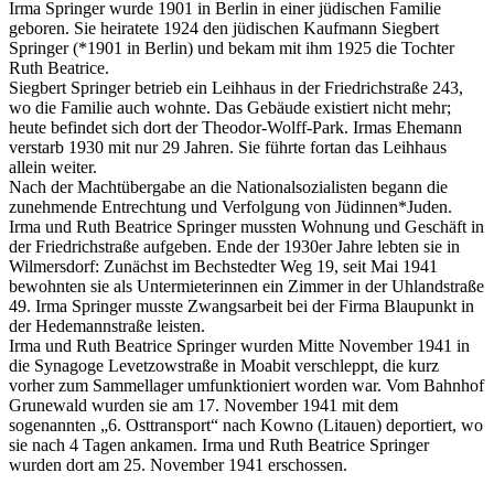
Irma Springer wurde 1901 in Berlin in einer jüdischen Familie
geboren. Sie heiratete 1924 den jüdischen Kaufmann Siegbert
Springer (*1901 in Berlin) und bekam mit ihm 1925 die Tochter
Ruth Beatrice.
Siegbert Springer betrieb ein Leihhaus in der Friedrichstraße 243,
wo die Familie auch wohnte. Das Gebäude existiert nicht mehr;
heute befindet sich dort der Theodor-Wolff-Park. Irmas Ehemann
verstarb 1930 mit nur 29 Jahren. Sie führte fortan das Leihhaus
allein weiter.
Nach der Machtübergabe an die Nationalsozialisten begann die
zunehmende Entrechtung und Verfolgung von Jüdinnen*Juden.
Irma und Ruth Beatrice Springer mussten Wohnung und Geschäft in
der Friedrichstraße aufgeben. Ende der 1930er Jahre lebten sie in
Wilmersdorf: Zunächst im Bechstedter Weg 19, seit Mai 1941
bewohnten sie als Untermieterinnen ein Zimmer in der Uhlandstraße
49. Irma Springer musste Zwangsarbeit bei der Firma Blaupunkt in
der Hedemannstraße leisten.
Irma und Ruth Beatrice Springer wurden Mitte November 1941 in
die Synagoge Levetzowstraße in Moabit verschleppt, die kurz
vorher zum Sammellager umfunktioniert worden war. Vom Bahnhof
Grunewald wurden sie am 17. November 1941 mit dem
sogenannten „6. Osttransport“ nach Kowno (Litauen) deportiert, wo
sie nach 4 Tagen ankamen. Irma und Ruth Beatrice Springer
wurden dort am 25. November 1941 erschossen.