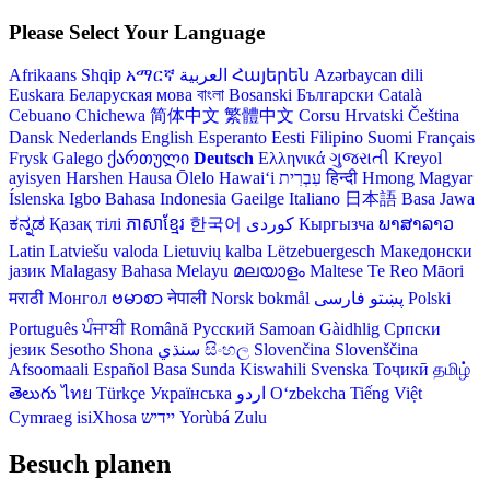
Please Select Your Language
Afrikaans
Shqip
አማርኛ
العربية
Հայերեն
Azərbaycan dili
Euskara
Беларуская мова
বাংলা
Bosanski
Български
Català
Cebuano
Chichewa
简体中文
繁體中文
Corsu
Hrvatski
Čeština‎
Dansk
Nederlands
English
Esperanto
Eesti
Filipino
Suomi
Français
Frysk
Galego
ქართული
Deutsch
Ελληνικά
ગુજરાતી
Kreyol
ayisyen
Harshen Hausa
Ōlelo Hawaiʻi
עִבְרִית
हिन्दी
Hmong
Magyar
Íslenska
Igbo
Bahasa Indonesia
Gaeilge
Italiano
日本語
Basa Jawa
ಕನ್ನಡ
Қазақ тілі
ភាសាខ្មែរ
한국어
Кыргызча
ພາສາລາວ
Latin
Latviešu valoda
Lietuvių kalba
Lëtzebuergesch
Македонски
јазик
Malagasy
Bahasa Melayu
മലയാളം
Maltese
Te Reo Māori
मराठी
Монгол
ဗမာစာ
नेपाली
Norsk bokmål
فارسی
پښتو
Polski
Português
ਪੰਜਾਬੀ
Română
Русский
Samoan
Gàidhlig
Српски
језик
Sesotho
Shona
سنڌي
සිංහල
Slovenčina
Slovenščina
Afsoomaali
Español
Basa Sunda
Kiswahili
Svenska
Тоҷикӣ
தமிழ்
తెలుగు
ไทย
Türkçe
Українська
اردو
O‘zbekcha
Tiếng Việt
Cymraeg
isiXhosa
יידיש
Yorùbá
Zulu
Besuch planen