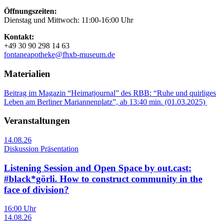
Öffnungszeiten:
Dienstag und Mittwoch: 11:00-16:00 Uhr
Kontakt:
+49 30 90 298 14 63
fontaneapotheke@fhxb-museum.de
Materialien
Beitrag im Magazin “Heimatjournal” des RBB: “Ruhe und quirliges
Leben am Berliner Mariannenplatz”, ab 13:40 min. (01.03.2025)
Veranstaltungen
14.08.26
Diskussion Präsentation
Listening Session and Open Space by out.cast:
#black*görli. How to construct community in the
face of division?
16:00 Uhr
14.08.26