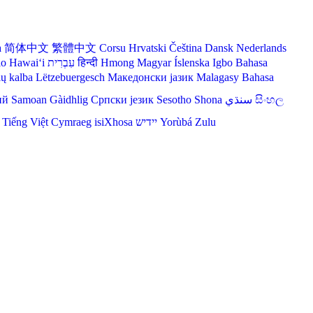
a
简体中文
繁體中文
Corsu
Hrvatski
Čeština‎
Dansk
Nederlands
lo Hawaiʻi
עִבְרִית
हिन्दी
Hmong
Magyar
Íslenska
Igbo
Bahasa
ių kalba
Lëtzebuergesch
Македонски јазик
Malagasy
Bahasa
ий
Samoan
Gàidhlig
Српски језик
Sesotho
Shona
سنڌي
සිංහල
Tiếng Việt
Cymraeg
isiXhosa
יידיש
Yorùbá
Zulu