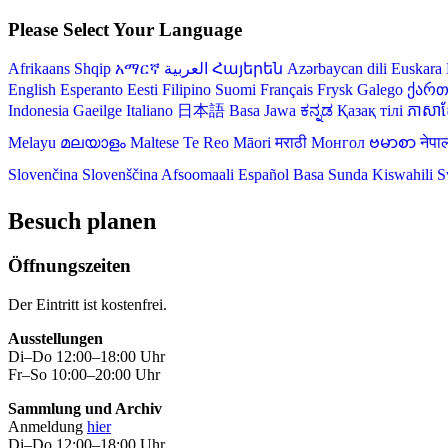
Please Select Your Language
Afrikaans
Shqip
አማርኛ
العربية
Հայերեն
Azərbaycan dili
Euskara
English
Esperanto
Eesti
Filipino
Suomi
Français
Frysk
Galego
ქარ
Indonesia
Gaeilge
Italiano
日本語
Basa Jawa
ಕನ್ನಡ
Қазақ тілі
ភាសាខ្
Melayu
മലയാളം
Maltese
Te Reo Māori
मराठी
Монгол
ဗမာစာ
नेपा
Slovenčina
Slovenščina
Afsoomaali
Español
Basa Sunda
Kiswahili
S
Besuch planen
Öffnungszeiten
Der Eintritt ist kostenfrei.
Ausstellungen
Di–Do 12:00–18:00 Uhr
Fr–So 10:00–20:00 Uhr
Sammlung und Archiv
Anmeldung
hier
Di–Do 12:00–18:00 Uhr