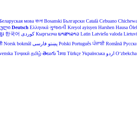
Беларуская мова
বাংলা
Bosanski
Български
Català
Cebuano
Chichew
თული
Deutsch
Ελληνικά
ગુજરાતી
Kreyol ayisyen
Harshen Hausa
Ōle
មែរ
한국어
Кыргызча
ພາສາລາວ
Latin
Latviešu valoda
Lietuv
ली
Norsk bokmål
فارسی
پښتو
Polski
Português
ਪੰਜਾਬੀ
Română
Русск
venska
Тоҷикӣ
தமிழ்
తెలుగు
ไทย
Türkçe
Українська
اردو
O‘zbekcha