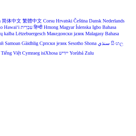
a
简体中文
繁體中文
Corsu
Hrvatski
Čeština‎
Dansk
Nederlands
lo Hawaiʻi
עִבְרִית
हिन्दी
Hmong
Magyar
Íslenska
Igbo
Bahasa
ių kalba
Lëtzebuergesch
Македонски јазик
Malagasy
Bahasa
ий
Samoan
Gàidhlig
Српски језик
Sesotho
Shona
سنڌي
සිංහල
Tiếng Việt
Cymraeg
isiXhosa
יידיש
Yorùbá
Zulu