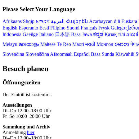
Please Select Your Language
Afrikaans
Shqip
አማርኛ
العربية
Հայերեն
Azərbaycan dili
Euskara
English
Esperanto
Eesti
Filipino
Suomi
Français
Frysk
Galego
ქარ
Indonesia
Gaeilge
Italiano
日本語
Basa Jawa
ಕನ್ನಡ
Қазақ тілі
ភាសាខ្
Melayu
മലയാളം
Maltese
Te Reo Māori
मराठी
Монгол
ဗမာစာ
नेपा
Slovenčina
Slovenščina
Afsoomaali
Español
Basa Sunda
Kiswahili
S
Besuch planen
Öffnungszeiten
Der Eintritt ist kostenfrei.
Ausstellungen
Di–Do 12:00–18:00 Uhr
Fr–So 10:00–20:00 Uhr
Sammlung und Archiv
Anmeldung
hier
Di–Do 12:00–18:00 Uhr