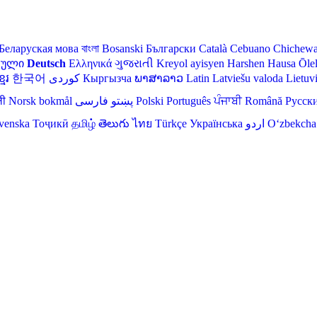
Беларуская мова
বাংলা
Bosanski
Български
Català
Cebuano
Chichew
თული
Deutsch
Ελληνικά
ગુજરાતી
Kreyol ayisyen
Harshen Hausa
Ōle
មែរ
한국어
Кыргызча
ພາສາລາວ
Latin
Latviešu valoda
Lietuv
ली
Norsk bokmål
فارسی
پښتو
Polski
Português
ਪੰਜਾਬੀ
Română
Русск
venska
Тоҷикӣ
தமிழ்
తెలుగు
ไทย
Türkçe
Українська
اردو
O‘zbekcha