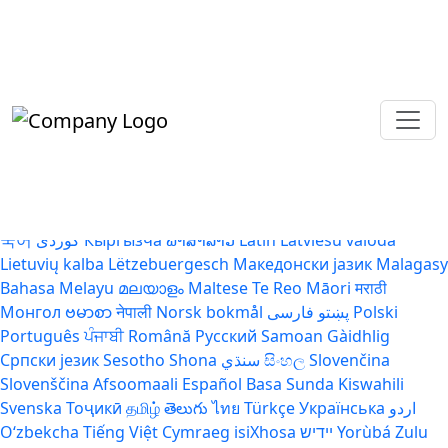
Please Select Your Language
Afrikaans
Shqip
አማርኛ
العربية
Հայերեն
Azərbaycan dili
Euskara
Беларуская мова
বাংলা
Bosanski
Български
Català
Cebuano
Chichewa
简体中文
繁體中文
Corsu
Hrvatski
Čeština‎
Dansk
Nederlands
English
Esperanto
Eesti
Filipino
Suomi
Français
Frysk
Galego
ქართული
Deutsch
Ελληνικά
ગુજરાતી
Kreyol ayisyen
Harshen Hausa
Ōlelo Hawaiʻi
עִבְרִית
हिन्दी
Hmong
Magyar
Íslenska
Igbo
Bahasa Indonesia
Gaeilge
Italiano
日本語
Basa Jawa
ಕನ್ನಡ
Қазақ тілі
ភាសាខ្មែរ
한
국어
Кыргызча
ພາສາລາວ
Latin
Latviešu valoda
Lietuvių kalba
Lëtzebuergesch
Македонски јазик
Malagasy
Bahasa Melayu
മലയാളം
Maltese
Te Reo Māori
मराठी
Монгол
ဗမာစာ
नेपाली
Norsk bokmål
فارسی
پښتو
Polski
Português
ਪੰਜਾਬੀ
Română
Русский
Samoan
Gàidhlig
Српски језик
Sesotho
Shona
سنڌي
සිංහල
Slovenčina
Slovenščina
Afsoomaali
Español
Basa Sunda
Kiswahili
Svenska
Тоҷикӣ
தமிழ்
తెలుగు
ไทย
Türkçe
Українська
اردو
O‘zbekcha
Tiếng Việt
Cymraeg
isiXhosa
יידיש
Yorùbá
Zulu