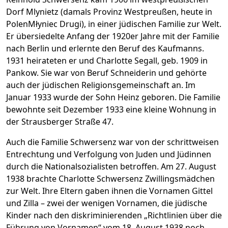
Dorf Mlynietz (damals Provinz Westpreußen, heute in
PolenMłyniec Drugi), in einer jüdischen Familie zur Welt.
Er übersiedelte Anfang der 1920er Jahre mit der Familie
nach Berlin und erlernte den Beruf des Kaufmanns.
1931 heirateten er und Charlotte Segall, geb. 1909 in
Pankow. Sie war von Beruf Schneiderin und gehörte
auch der jüdischen Religionsgemeinschaft an. Im
Januar 1933 wurde der Sohn Heinz geboren. Die Familie
bewohnte seit Dezember 1933 eine kleine Wohnung in
der Strausberger Straße 47.
Auch die Familie Schwersenz war von der schrittweisen
Entrechtung und Verfolgung von Juden und Jüdinnen
durch die Nationalsozialisten betroffen. Am 27. August
1938 brachte Charlotte Schwersenz Zwillingsmädchen
zur Welt. Ihre Eltern gaben ihnen die Vornamen Gittel
und Zilla – zwei der wenigen Vornamen, die jüdische
Kinder nach den diskriminierenden „Richtlinien über die
Führung von Vornamen“ vom 18. August 1938 noch