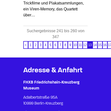
Trickfilme und Plakatsammlungen,
ein Viren-Memory, das Quartett
über…
Suchergebnisse 241 bis 260 von
347
<
1
2
3
4
5
6
7
8
9
10
11
12
13
14
15
16
1
Adresse & Anfahrt
FHXB Friedrichshain-Kreuzberg
Museum
Adalbertstraße 95A
10999 Berlin-Kreuzberg